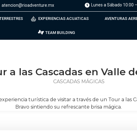
Lunes a Sábado 10:00 –
atencion@rioadventure.mx
 TERRESTRES
EXPERIENCIAS ACUATICAS
AVENTURAS AER
TEAM BUILDING
r a las Cascadas en Valle 
CASCADAS MÁGICAS
experiencia turística de visitar a través de un Tour a las
Bravo sintiendo su refrescante brisa mágica.